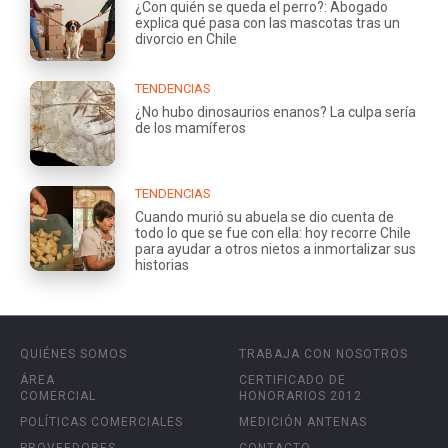
¿Con quién se queda el perro?: Abogado
explica qué pasa con las mascotas tras un
divorcio en Chile
TENDENCIAS
¿No hubo dinosaurios enanos? La culpa sería
de los mamíferos
TENDENCIAS
Cuando murió su abuela se dio cuenta de
todo lo que se fue con ella: hoy recorre Chile
para ayudar a otros nietos a inmortalizar sus
historias
QUIÉNES SOMOS
TRABAJA CON NOSOTROS
ÁREA
CERTIFICADO DE
COMERCIAL
HONORARIOS 2012
POLÍTICAS COMERCIALES
MEDICIÓN ANTENAS
PROVEEDORES
CONTACTO