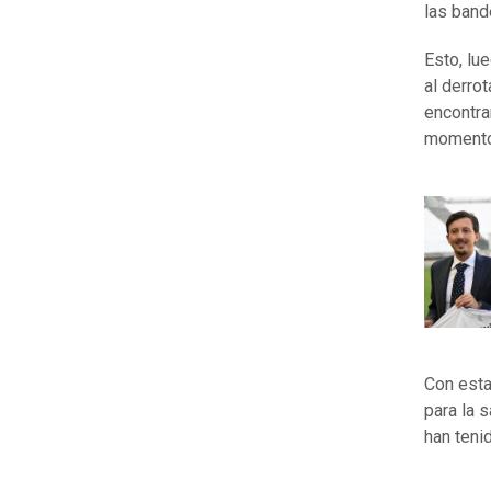
las band
Esto, lu
al derro
encontra
momento 
Con esta
para la 
han teni