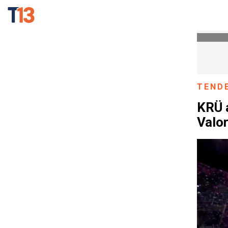
TEND
KRÜ a
Valo