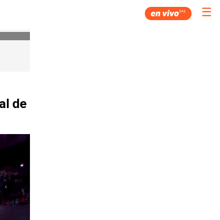
☰
al de