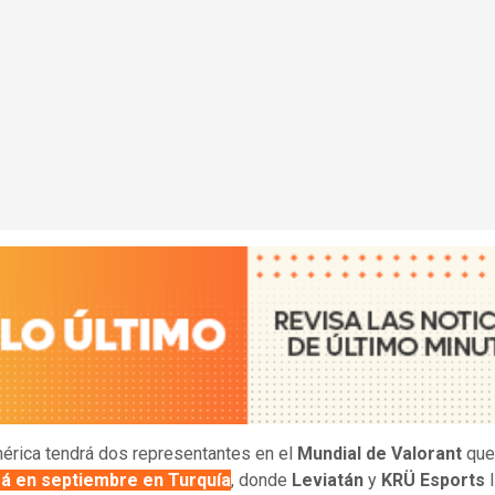
érica tendrá dos representantes en el
Mundial de Valorant
qu
rá en septiembre en Turquía
, donde
Leviatán
y
KRÜ Esports
l