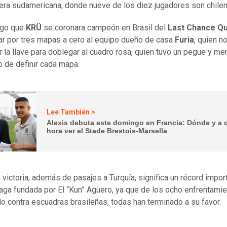
era sudamericana, donde nueve de los diez jugadores son chile
ego que
KRÜ
se coronara campeón en Brasil del
Last Chance Qua
tar por tres mapas a cero al equipo dueño de casa
Furia
, quien n
r la llave para doblegar al cuadro rosa, quien tuvo un pegue y ment
de definir cada mapa.
Lee También >
Alexis debuta este domingo en Francia: Dónde y a 
hora ver el Stade Brestois-Marsella
 victoria, además de pasajes a Turquía, significa un récord impor
saga fundada por El “Kun” Agüero, ya que de los ocho enfrentami
do contra escuadras brasileñas, todas han terminado a su favor.