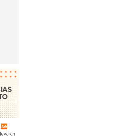
e
se
levarán