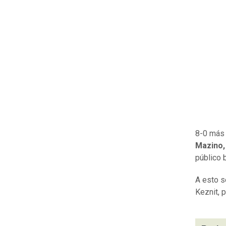
8-0 más 
Mazino,
público 
A esto s
Keznit, 