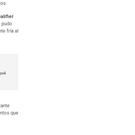
nos.
lifier
o pudo
e fría al
qué
tante
entos que