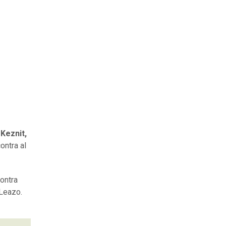
r
Keznit,
ontra al
ontra
 Leazo.