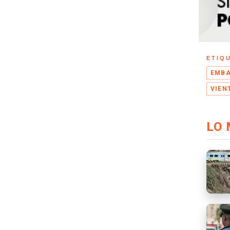
ETIQ
EMB
VIEN
LO 