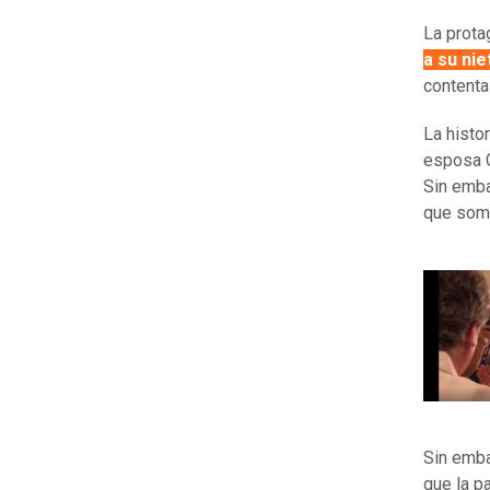
La prota
a su nie
contenta 
La histor
esposa C
Sin emba
que some
Sin emb
que la p