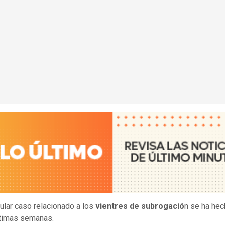
cular caso relacionado a los
vientres de subrogació
n se ha hec
ltimas semanas.