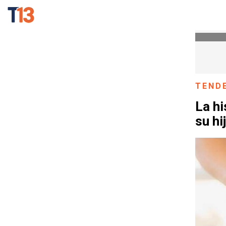
TEND
La hi
su hi