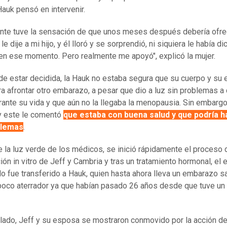
auk pensó en intervenir.
nte tuve la sensación de que unos meses después debería ofr
. le dije a mi hijo, y él lloró y se sorprendió, ni siquiera le había d
n ese momento. Pero realmente me apoyó", explicó la mujer.
de estar decidida, la Hauk no estaba segura que su cuerpo y su 
ra afrontar otro embarazo, a pesar que dio a luz sin problemas a
rante su vida y que aún no la llegaba la menopausia. Sin embargo,
y este le comentó
que estaba con buena salud y que podría h
blemas
.
 la luz verde de los médicos, se inició rápidamente el proceso 
ción in vitro de Jeff y Cambria y tras un tratamiento hormonal, el
ado fue transferido a Hauk, quien hasta ahora lleva un embarazo s
poco aterrador ya que habían pasado 26 años desde que tuve un
 lado, Jeff y su esposa se mostraron conmovido por la acción d