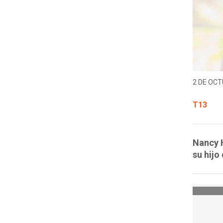
2 DE OCT
T13
Nancy H
su hijo