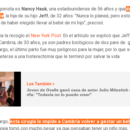
gonista es
Nancy Hauk
, una estadounidense de 56 años y que
d
ta
, la hija de su hijo
Jeff
, de 32 años: “Nunca lo planeé, pero est
de haber elegido llevar al bebé de mi hijo”, precisó.
ia la recogío el
New York Post
. En el artículo se explicó que Jeff
ambria, de 30 años, ya son padres biológicos de dos pare de 
rgo, el último parto fue muy peligroso para la mujer, por lo que s
terse a una histerectomía que le terminó por salvar la vida.
Lee También >
Joven de Ovalle ganó casa de actor Julio Milostich
rifa: "Todavía no lo puedo creer"
argo,
esta cirugía le impide a Cambria volver a gestar un be
areja tomó con mucho pesar ya que pensaban tener un niño más. 