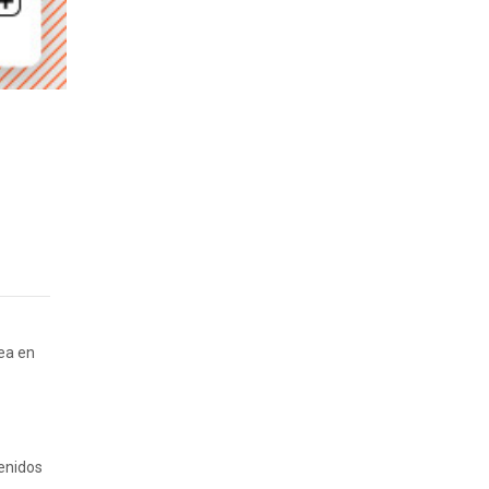
rea en
tenidos