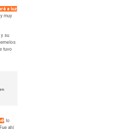
ará a luz
oy muy
 y su
gemelos.
e tuvo
 en
bé
, lo
Fue ahí