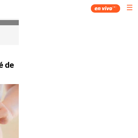
☰
é de