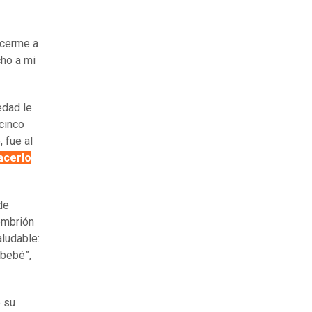
ecerme a
icho a mi
edad le
 cinco
 fue al
acerlo
de
 embrión
aludable:
 bebé”,
e su