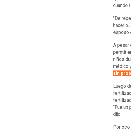
cuando H
"De repe
hacerlo..
esposo e
A pesar 
permitie
niños du
médico 
sin pro
Luego de
fertiliza
fertiliz
“Fue un 
dijo.
Por otro