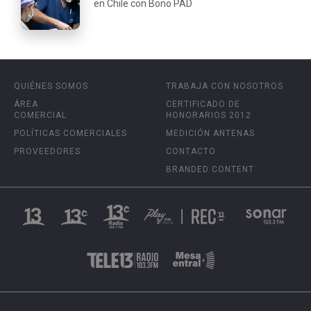
en Chile con Bono PAD
QUIÉNES SOMOS
TRABAJA CON NOSOTROS
ÁREA
CERTIFICADO DE
COMERCIAL
HONORARIOS 2012
POLÍTICAS COMERCIALES
MEDICIÓN ANTENAS
PROVEEDORES
CONTACTO
BRANDED CONTENT