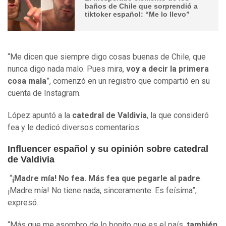
baños de Chile que sorprendió a
tiktoker español: “Me lo llevo”
“Me dicen que siempre digo cosas buenas de Chile, que
nunca digo nada malo. Pues mira,
voy a decir la primera
cosa mala
”, comenzó en un registro que compartió en su
cuenta de Instagram.
López apuntó a la
catedral de Valdivia
, la que consideró
fea y le dedicó diversos comentarios.
Influencer español y su opinión sobre catedral
de Valdivia
“
¡Madre mía! No fea. Más fea que pegarle al padre
.
¡Madre mía! No tiene nada, sinceramente. Es feísima”,
expresó.
“Más que me asombro de lo bonito que es el país,
también