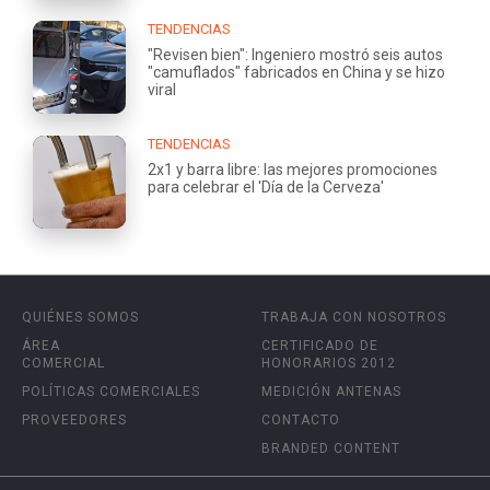
TENDENCIAS
"Revisen bien": Ingeniero mostró seis autos
"camuflados" fabricados en China y se hizo
viral
TENDENCIAS
2x1 y barra libre: las mejores promociones
para celebrar el 'Día de la Cerveza'
QUIÉNES SOMOS
TRABAJA CON NOSOTROS
ÁREA
CERTIFICADO DE
COMERCIAL
HONORARIOS 2012
POLÍTICAS COMERCIALES
MEDICIÓN ANTENAS
PROVEEDORES
CONTACTO
BRANDED CONTENT