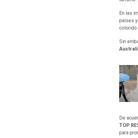
En las i
países y
colorido.
Sin emba
Australi
De acuer
TOP RE
para pro