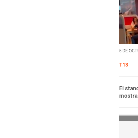
5 DE OCT
T13
El stan
mostra