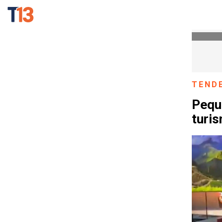
TEND
Peque
turis