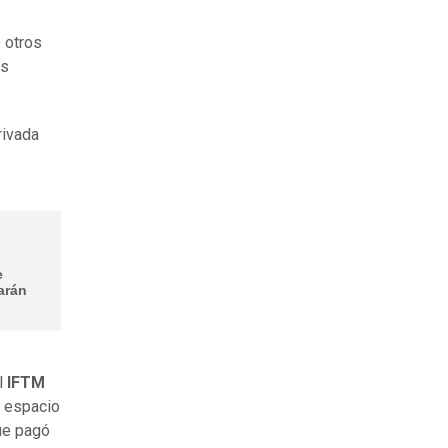
e otros
os
rivada
e
arán
el
IFTM
l espacio
que pagó