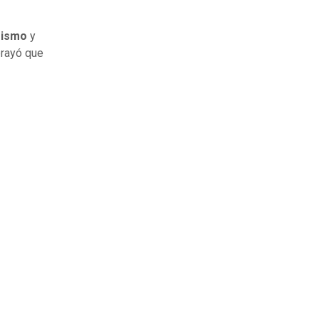
rismo
y
brayó que