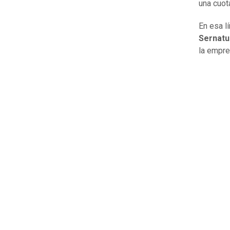
una cuota
En esa l
Sernat
la empre