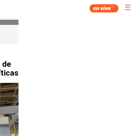
☰
 de
íticas