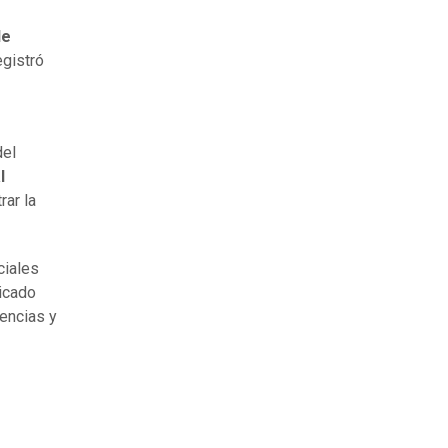
de
egistró
del
l
rar la
ciales
dicado
encias y