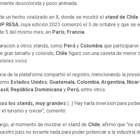
amente descolorida y poco animada.
 de un hecho viralizado en X, donde se mostró el
stand de Chile
OP RESA
, cuya edición 2023 comenzó el 3 de octubre y que se 
te 5 del mismo mes, en
París
,
Francia
.
ración a otros stands, como
Perú
y
Colombia
que participaron
e gran tamaño y colorido,
Chile
figuró con una caseta de menor 
lores vivos.
ria de la plataforma compartió el registro, mencionando la prese
como
Estados Unidos
,
Guatemala
,
Colombia
,
Argentina
,
Nica
asil
,
República Dominicana
y
Perú
, entre otros.
sos los stands, muy grandes
(...) Hay harta inversión para pode
 el turismo y crecer", comentó.
rgo, al momento de mostrar el stand de
Chile
, afirmó que "no es
uestro país no invierte nada para poder potenciar a la industria d