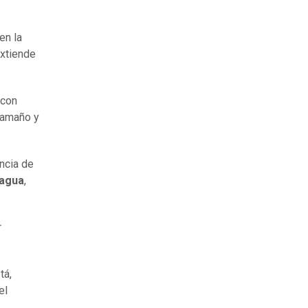
en la
extiende
 con
tamaño y
ncia de
ragua
,
r
tá,
el