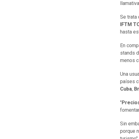
llamativ
Se trata
IFTM T
hasta es
En compa
stands d
menos co
Una usua
países 
Cuba
,
Br
"
Precio
fomentar
Sin emba
porque n
turismo".