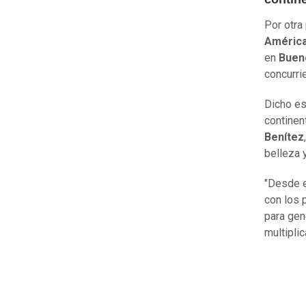
Por otra
América
en
Buen
concurri
Dicho es
continent
Benítez
belleza y
"Desde e
con los 
para gen
multipli