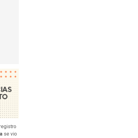
registro
pa
se vio