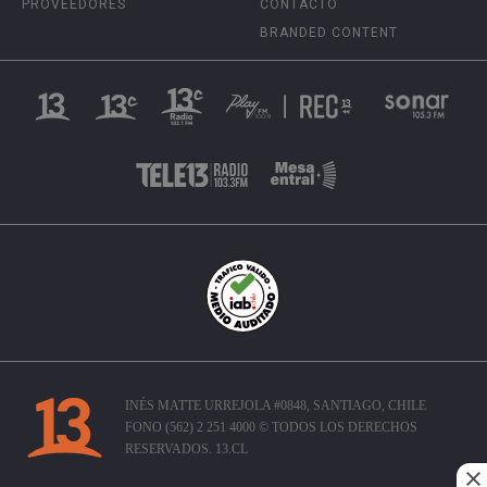
PROVEEDORES
CONTACTO
BRANDED CONTENT
INÉS MATTE URREJOLA #0848, SANTIAGO, CHILE
FONO (562) 2 251 4000 © TODOS LOS DERECHOS
RESERVADOS. 13.CL