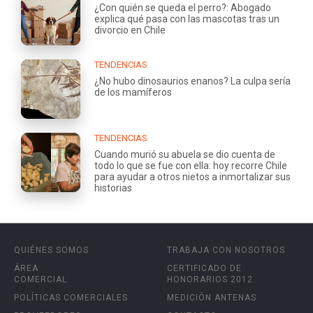
¿Con quién se queda el perro?: Abogado
explica qué pasa con las mascotas tras un
divorcio en Chile
TENDENCIAS
¿No hubo dinosaurios enanos? La culpa sería
de los mamíferos
TENDENCIAS
Cuando murió su abuela se dio cuenta de
todo lo que se fue con ella: hoy recorre Chile
para ayudar a otros nietos a inmortalizar sus
historias
QUIÉNES SOMOS
TRABAJA CON NOSOTROS
ÁREA
CERTIFICADO DE
COMERCIAL
HONORARIOS 2012
POLÍTICAS COMERCIALES
MEDICIÓN ANTENAS