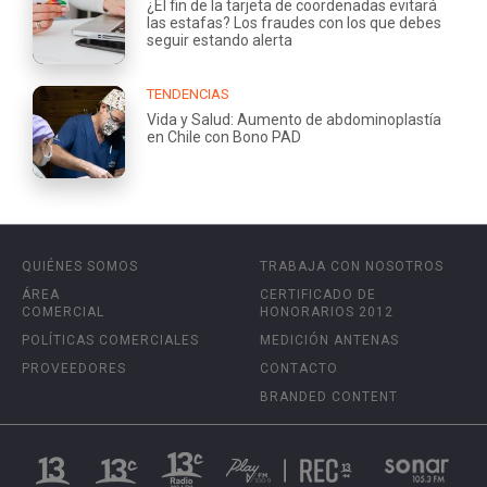
¿El fin de la tarjeta de coordenadas evitará
las estafas? Los fraudes con los que debes
seguir estando alerta
TENDENCIAS
Vida y Salud: Aumento de abdominoplastía
en Chile con Bono PAD
QUIÉNES SOMOS
TRABAJA CON NOSOTROS
ÁREA
CERTIFICADO DE
COMERCIAL
HONORARIOS 2012
POLÍTICAS COMERCIALES
MEDICIÓN ANTENAS
PROVEEDORES
CONTACTO
BRANDED CONTENT