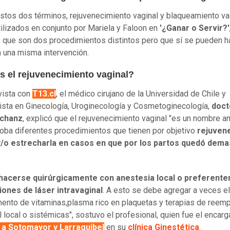
estos dos términos, rejuvenecimiento vaginal y blaqueamiento vag
tilizados en conjunto por Mariela y Faloon en
'¿Ganar o Servir?'
s que son dos procedimientos distintos pero que sí se pueden h
n una misma intervención.
s el rejuvenecimiento vaginal?
vista con
T13.cl
, el médico cirujano de la Universidad de Chile y
ista en Ginecología, Uroginecología y Cosmetoginecología,
doct
Schanz
, explicó que el rejuvenecimiento vaginal "es un nombre a
oba diferentes procedimientos que tienen por objetivo
rejuvene
y/o estrecharla en casos en que por los partos quedó dema
hacerse quirúrgicamente con anestesia local o preferent
iones de láser intravaginal
. A esto se debe agregar a veces el
nto de vitaminas,plasma rico en plaquetas y terapias de reem
 local o sistémicas", sostuvo el profesional, quien fue el encar
 a Sotomayor y Larraguibel
en su
clínica Ginestética
.