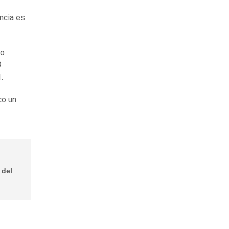
ncia es
go
3
1.
co un
 del