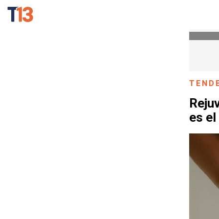
TEND
Reju
es el