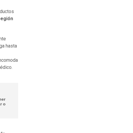
oductos
región
nte
ega hasta
incomoda
médico.
ner
r o