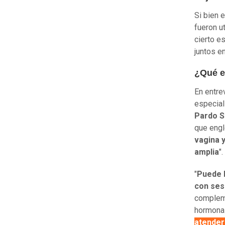
Si bien 
fueron u
cierto e
juntos e
¿Qué e
En entre
especial
Pardo 
que engl
vagina 
amplia
".
"
Puede 
con ses
compleme
hormonal
atender