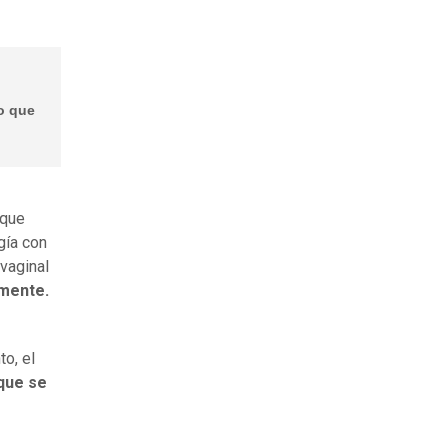
go que
 que
gía con
 vaginal
amente.
to, el
que se