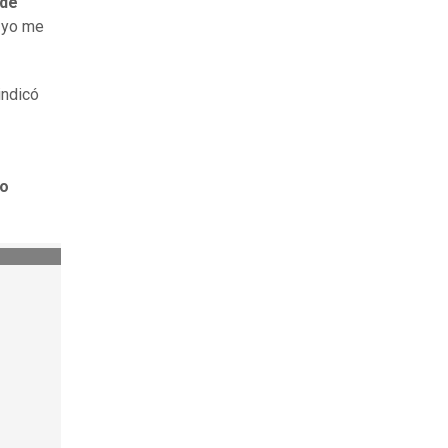
 de
a yo me
indicó
 o