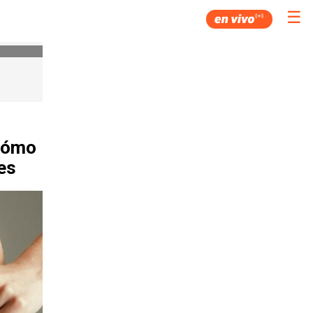
☰
 cómo
es