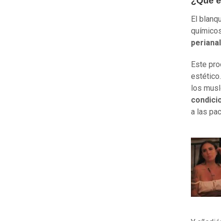
¿Qué e
El blanq
químicos
perianal
Este pro
estético.
los musl
condici
a las pa