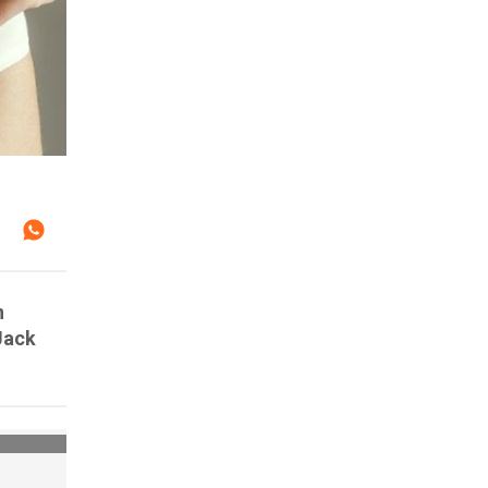
n
Jack