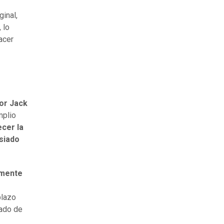
inal,
, lo
acer
or Jack
mplio
cer la
siado
emente
plazo
gado de