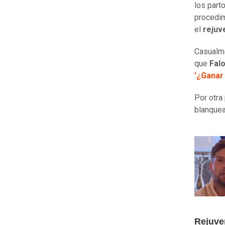
los part
procedim
el
rejuv
Casualme
que
Fal
'¿Ganar 
Por otra
blanquea
Rejuve