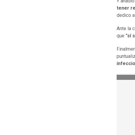
Y añadió
tener r
dedico a
Ante la 
que
"sí 
Finalmen
puntuali
infecci