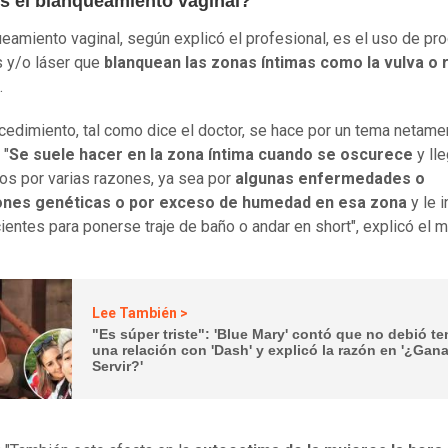
s el blanqueamiento vaginal?
ueamiento vaginal, según explicó el profesional, es el uso de pr
 y/o láser que
blanquean las zonas íntimas como la vulva o 
.
cedimiento, tal como dice el doctor, se hace por un tema netame
 "
Se suele hacer en la zona íntima cuando se oscurece
y ll
os por varias razones, ya sea por
algunas enfermedades o
ones genéticas o por exceso de humedad en esa zona
y le 
cientes para ponerse traje de baño o andar en short", explicó el 
Lee También >
"Es súper triste": 'Blue Mary' contó que no debió te
una relación con 'Dash' y explicó la razón en '¿Gana
Servir?'