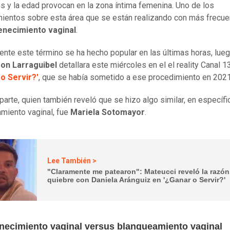
os y la edad provocan en la zona íntima femenina. Uno de los
ientos sobre esta área que se están realizando con más frecue
enecimiento vaginal
.
nte este término se ha hecho popular en las últimas horas, lue
oon Larraguibel
detallara este miércoles en el el reality Canal 1
o Servir?'
, que se había sometido a ese procedimiento en 202
 parte, quien también reveló que se hizo algo similar, en específi
miento vaginal, fue
Mariela Sotomayor
.
Lee También >
"Claramente me patearon": Mateucci reveló la razón
quiebre con Daniela Aránguiz en '¿Ganar o Servir?'
necimiento vaginal versus blanqueamiento vaginal