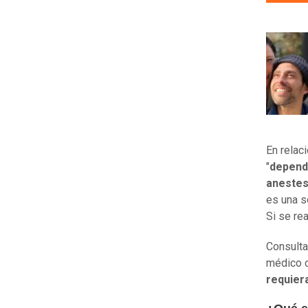
En relac
"
depend
anestesi
es una s
Si se re
Consulta
médico c
requiera