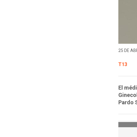
25 DE ABR
T13
El médi
Gineco
Pardo S