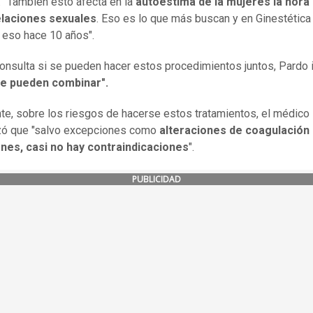
: "También esto afecta en la
autoestima de la mujeres la hora
elaciones sexuales
. Eso es lo que más buscan y en Ginestétic
 eso hace 10 años".
consulta si se pueden hacer estos procedimientos juntos, Pardo 
se pueden combinar".
te, sobre los riesgos de hacerse estos tratamientos, el médico
zó que "salvo excepciones como
alteraciones de coagulación
ones, casi no hay contraindicaciones
".
PUBLICIDAD