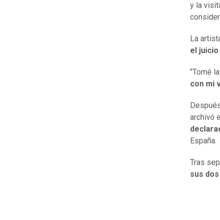
y la vis
consider
La artis
el juici
"Tomé la
con mi 
Después 
archivó 
declara
España.
Tras sep
sus dos 