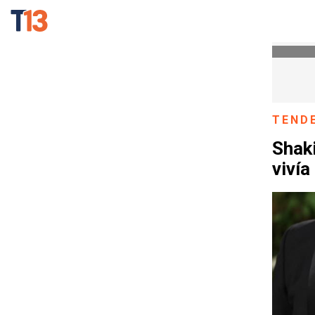
TEND
Shaki
vivía