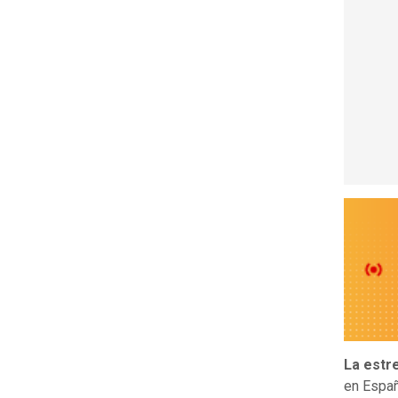
La estr
en Españ