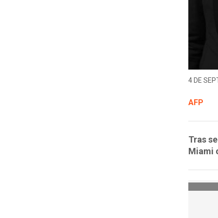
4 DE SEP
AFP
Tras se
Miami c