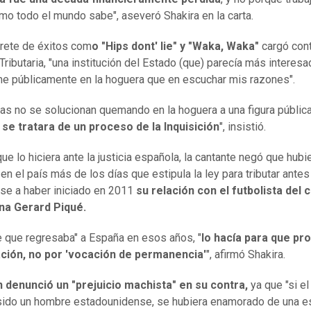
mo todo el mundo sabe", aseveró Shakira en la carta.
prete de éxitos com
o "Hips dont' lie" y "Waka, Waka"
cargó cont
Tributaria, "una institución del Estado (que) parecía más interesa
 públicamente en la hoguera que en escuchar mis razones".
as no se solucionan quemando en la hoguera a una figura pública
se tratara de un proceso de la Inquisición
", insistió.
que lo hiciera ante la justicia española, la cantante negó que hubi
 en el país más de los días que estipula la ley para tributar antes
se a haber iniciado en 2011
su relación con el futbolista del c
na Gerard Piqué.
 que regresaba" a España en esos años, "
lo hacía para que pr
ación, no por 'vocación de permanencia'
", afirmó Shakira.
 denunció un "prejuicio machista" en su contra,
ya que "si el
sido un hombre estadounidense, se hubiera enamorado de una e