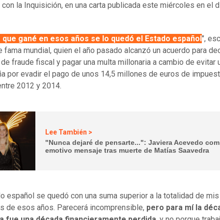
con la Inquisición, en una carta publicada este miércoles en el di
 que gané en esos años se lo quedó el Estado español
", esc
de fama mundial, quien el año pasado alcanzó un acuerdo para de
de fraude fiscal y pagar una multa millonaria a cambio de evitar u
a por evadir el pago de unos 14,5 millones de euros de impues
ntre 2012 y 2014.
Lee También >
"Nunca dejaré de pensarte...": Javiera Acevedo com
emotivo mensaje tras muerte de Matías Saavedra
do español se quedó con una suma superior a la totalidad de mis
s de esos años. Parecerá incomprensible,
pero para mí la déc
a fue una década financieramente perdida
, y no porque traba