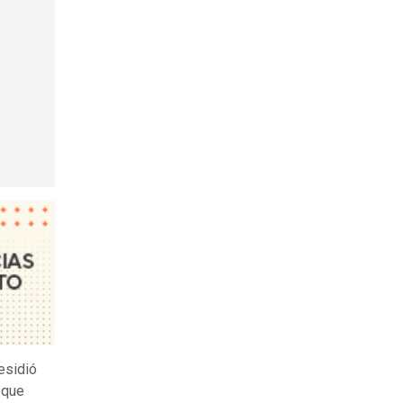
esidió
 que