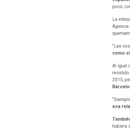
poco, co
La intér
Agencia 
quemarme
"Las cos
como si 
Al igual 
residido
2015, pe
Barcelo
"Siempre
esa rel
También
hubiera 