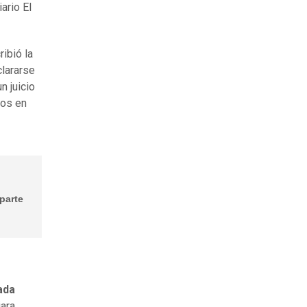
ario El
ribió la
clararse
n juicio
tos en
parte
ada
jara