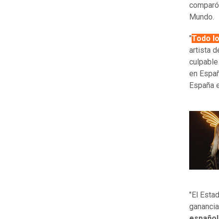
comparó 
Mundo.
"
Todo lo
artista 
culpable 
en Españ
España e
"El Esta
ganancia
español