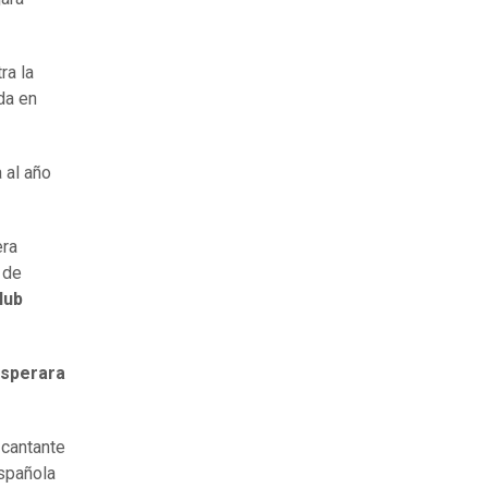
ra la
da en
 al año
era
 de
lub
osperara
 cantante
spañola