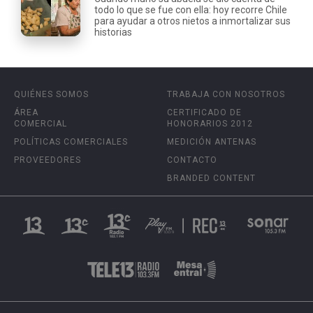
todo lo que se fue con ella: hoy recorre Chile
para ayudar a otros nietos a inmortalizar sus
historias
QUIÉNES SOMOS
TRABAJA CON NOSOTROS
ÁREA
CERTIFICADO DE
COMERCIAL
HONORARIOS 2012
POLÍTICAS COMERCIALES
MEDICIÓN ANTENAS
PROVEEDORES
CONTACTO
BRANDED CONTENT