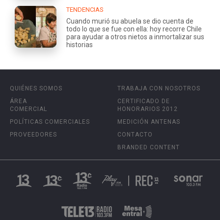
TENDENCIAS
Cuando murió su abuela se dio cuenta de
todo lo que se fue con ella: hoy recorre Chile
para ayudar a otros nietos a inmortalizar sus
historias
QUIÉNES SOMOS
TRABAJA CON NOSOTROS
ÁREA
CERTIFICADO DE
COMERCIAL
HONORARIOS 2012
POLÍTICAS COMERCIALES
MEDICIÓN ANTENAS
PROVEEDORES
CONTACTO
BRANDED CONTENT