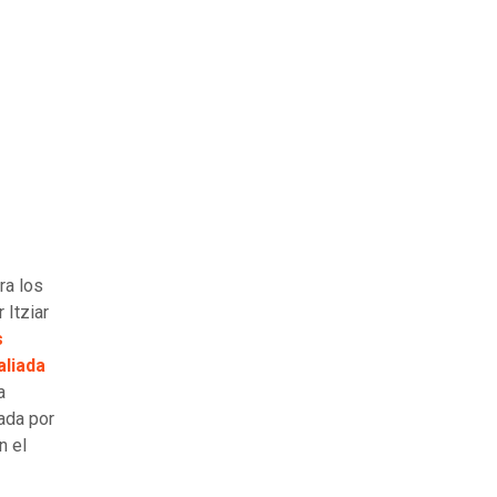
ra los
 Itziar
s
aliada
a
tada por
n el