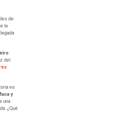
iles de
de la
llegada
eiro
z del
eres
toria es
aca y
e una
oda. ¿Qué