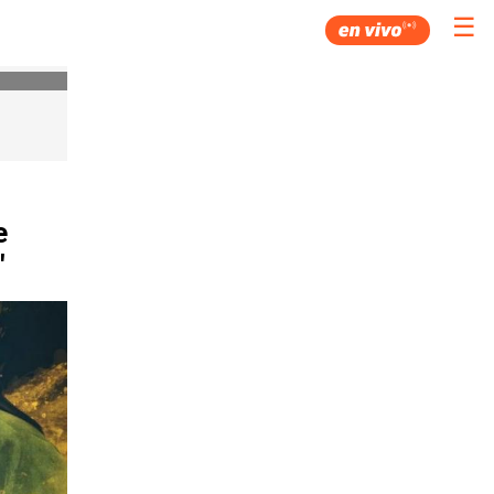
☰
e
"