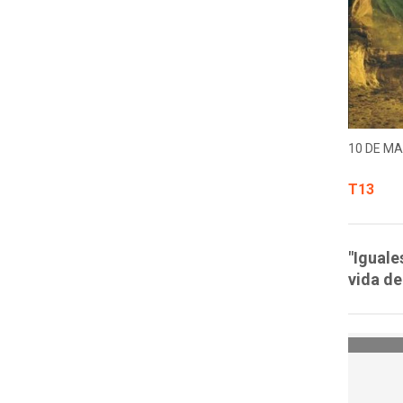
10 DE MA
T13
"Iguale
vida de