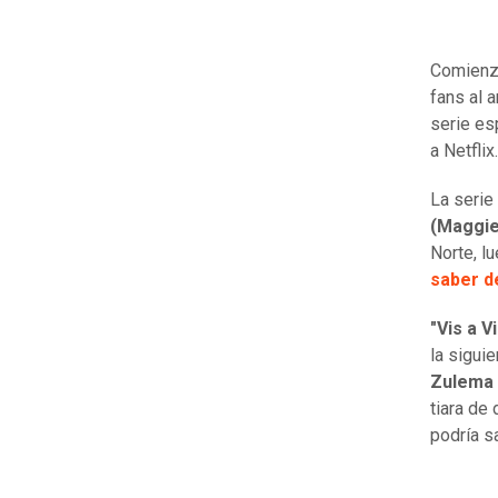
Comienza
fans al 
serie es
a Netflix.
La serie
(Maggie
Norte, l
saber de
"Vis a V
la sigui
Zulema 
tiara de
podría sa