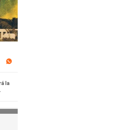
rá la
.