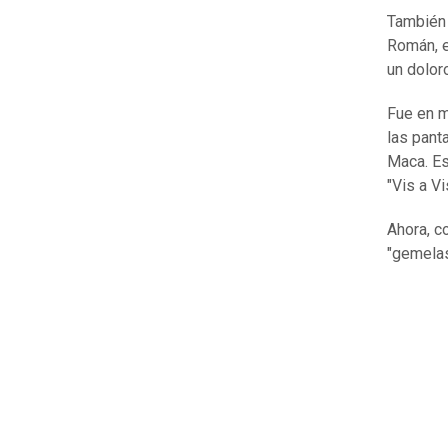
También 
Román, e
un dolor
Fue en m
las pant
Maca. Es
"Vis a Vi
Ahora, c
"gemelas