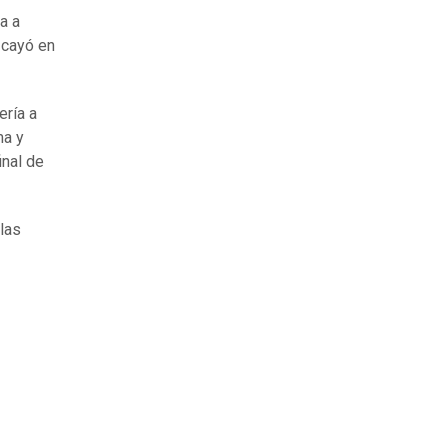
a a
 cayó en
ería a
ma y
inal de
 las