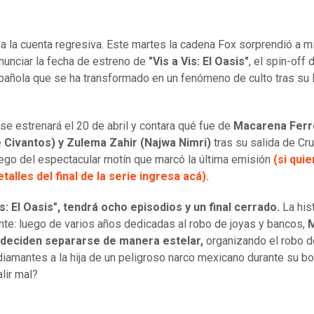
 la cuenta regresiva. Este martes la cadena Fox sorprendió a m
anunciar la fecha de estreno de
"Vis a Vis: El Oasis"
, el spin-off 
pañola que se ha transformado en un fenómeno de culto tras su 
 se estrenará el 20 de abril y contara qué fue de
Macarena Ferr
 Civantos) y Zulema
Zahir (Najwa Nimri)
tras su salida de Cru
uego del espectacular motín que marcó la última emisión
(si qui
talles del final de la serie ingresa acá).
is: El Oasis", tendrá ocho episodios y un final cerrado.
La his
ente: luego de varios años dedicadas al robo de joyas y bancos,
M
deciden separarse de manera estelar,
organizando el robo d
 diamantes a la hija de un peligroso narco mexicano durante su b
lir mal?