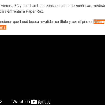
e viernes EG y Loud, ambos representantes de Américas, medirá
para enfrentar a Paper Rex.
cionar que Loud busca revalidar su título y ser el primer
bicam
ons.