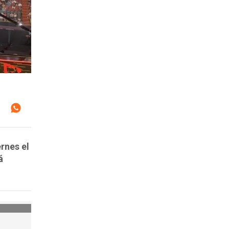
rnes el
á