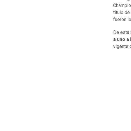
Champion
título d
fueron l
De esta 
a uno a 
vigente 