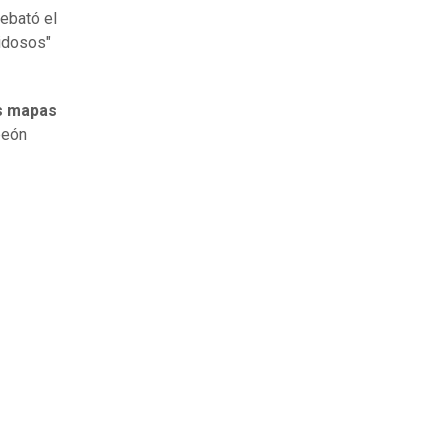
ebató el
uidosos"
s mapas
peón