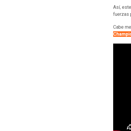
Así, est
fuerzas 
Cabe men
Champi