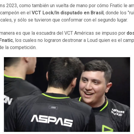
s 2023, como también un vuelta de mano por cómo Fnatic le arr
e campeón en el
VCT Lock/In disputado en Brasil
, donde los "r
ocales, y sólo se tuvieron que conformar con el segundo lugar.
manera es que la escuadra del VCT Américas se impuso por
do
Fnatic
, los cuales no lograron destronar a Loud quien es el cam
de la competición.