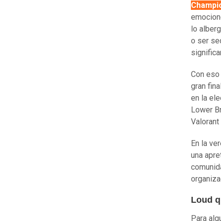
Champi
emocione
lo alber
o ser se
signific
Con eso 
gran fin
en la el
Lower Br
Valorant 
En la ve
una apre
comunida
organiza
Loud q
Para alg