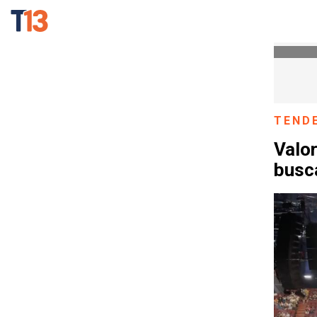
TEND
Valo
busca