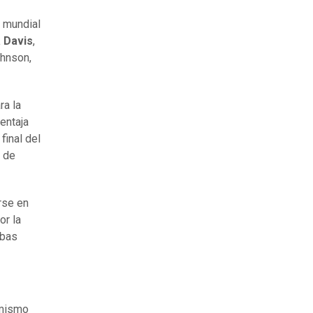
o mundial
 Davis
,
hnson,
ra la
entaja
final del
l de
rse en
or la
mbas
 mismo