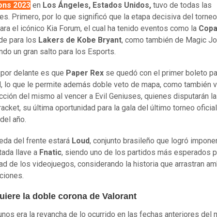
ons 2023
en
Los Ángeles, Estados Unidos,
tuvo de todas las
s. Primero, por lo que significó que la etapa decisiva del torne
gara el icónico Kia Forum, el cual ha tenido eventos como la
Copa
de para los
Lakers de Kobe Bryant
, como también de Magic Jo
ando un gran salto para los Esports.
por delante es que
Paper Rex
se quedó con el primer boleto pa
al, lo que le permite además doble veto de mapa, como también v
ección del mismo al vencer a Evil Geniuses, quienes disputarán la 
acket, su última oportunidad para la gala del último torneo oficia
del año.
reda del frente estará
Loud
, conjunto brasileño que logró impone
tada llave a
Fnatic
, siendo uno de los partidos más esperados p
d de los videojuegos, considerando la historia que arrastran a
ciones.
uiere la doble corona de Valorant
unos era la revancha de lo ocurrido en las fechas anteriores del