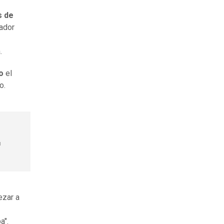
s de
dador
.
o
el
lo.
u
ezar a
a".