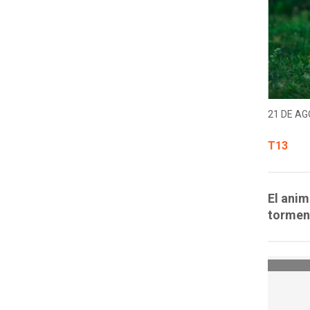
21 DE AG
T13
El anim
tormen