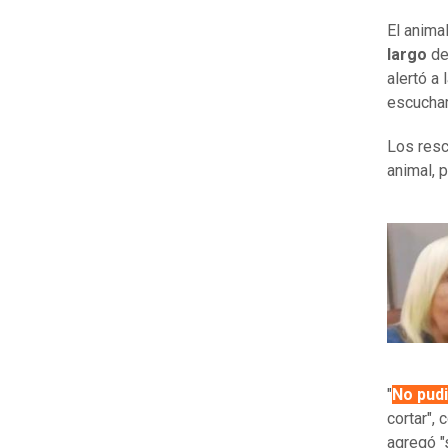
El anima
largo
de
alertó a 
escuchar
Los resc
animal, 
"
No pudi
cortar", 
agregó "