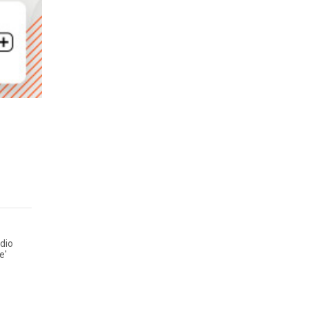
dio
e'