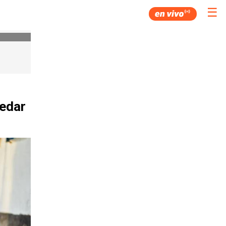
☰
uedar