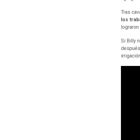
Tras cava
los tra
lograron 
Si Billy
después 
irrigaci