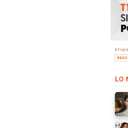
ETIQ
RESC
LO 