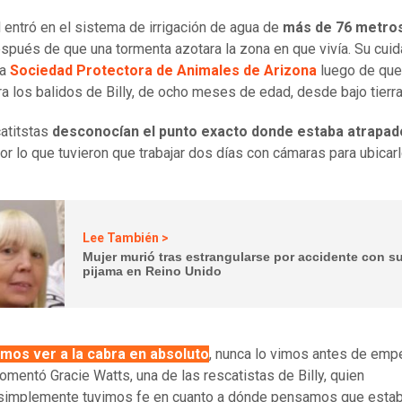
l entró en el sistema de irrigación de agua de
más de 76 metro
spués de que una tormenta azotara la zona en que vivía. Su cui
la
Sociedad Protectora de Animales de Arizona
luego de que
a los balidos de Billy, de ocho meses de edad, desde bajo tierra
atitstas
desconocían el punto exacto donde estaba atrapad
por lo que tuvieron que trabajar dos días con cámaras para ubicar
Lee También >
Mujer murió tras estrangularse por accidente con s
pijama en Reino Unido
mos ver a la cabra en absoluto
, nunca lo vimos antes de emp
comentó Gracie Watts, una de las rescatistas de Billy, quien
simplemente tuvimos fe en cuanto a dónde pensamos que estab