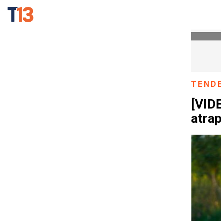
TEND
[VIDE
atra