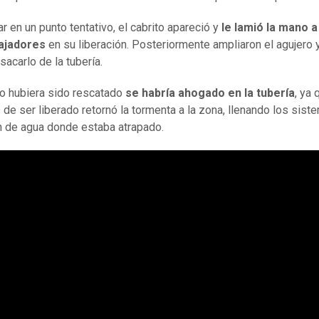
r en un punto tentativo, el cabrito apareció y
le lamió la mano a
bajadores
en su liberación. Posteriormente ampliaron el agujero 
sacarlo de la tubería.
 no hubiera sido rescatado
se habría ahogado en la tubería
, ya
de ser liberado retornó la tormenta a la zona, llenando los sist
ón de agua donde estaba atrapado.