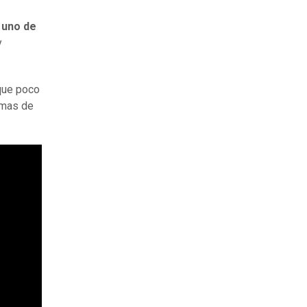
 uno de
y
 que poco
emas de