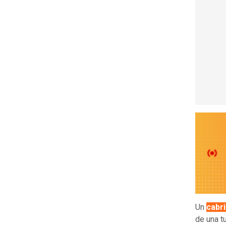
Un
cabr
de una tu