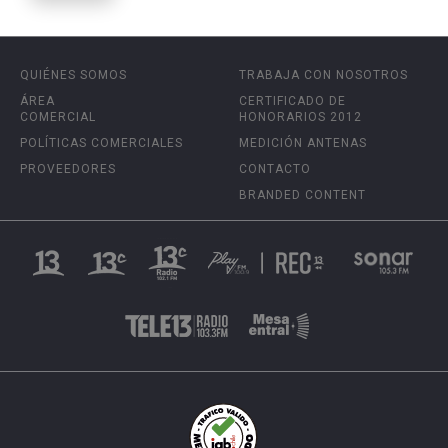
QUIÉNES SOMOS
TRABAJA CON NOSOTROS
ÁREA
CERTIFICADO DE
COMERCIAL
HONORARIOS 2012
POLÍTICAS COMERCIALES
MEDICIÓN ANTENAS
PROVEEDORES
CONTACTO
BRANDED CONTENT