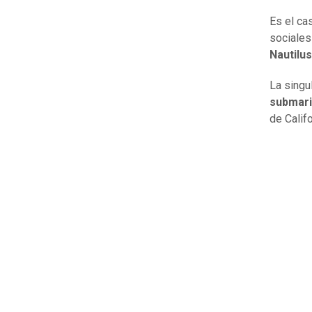
Es el c
sociales
Nautilus
La singu
submari
de Calif