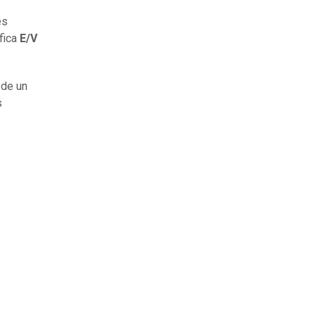
es
fica
E/V
 de un
s