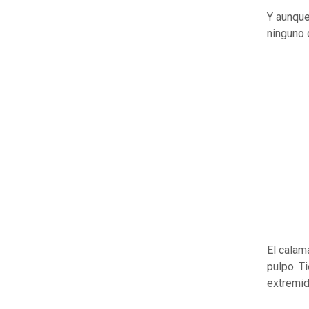
Y aunque
ninguno 
El calam
pulpo. T
extremid