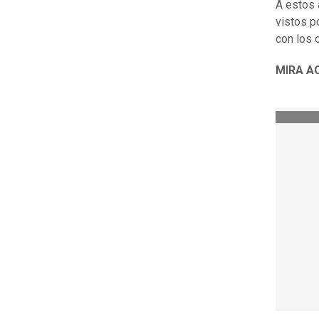
A estos 
vistos p
con los o
MIRA AC