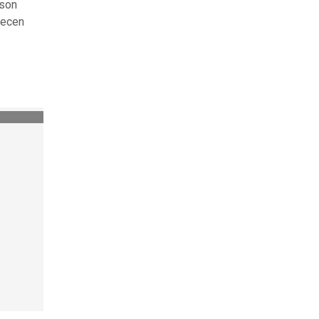
 son
recen