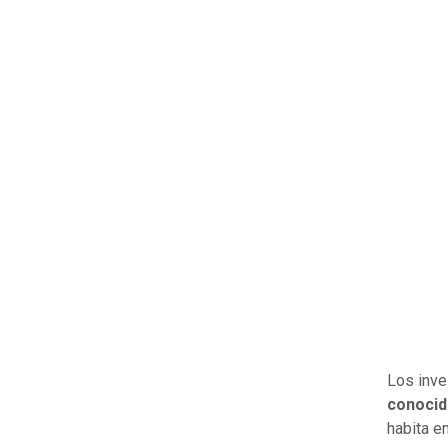
Los inve
conoci
habita e