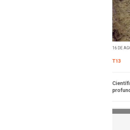
16 DE AG
T13
Científ
profun