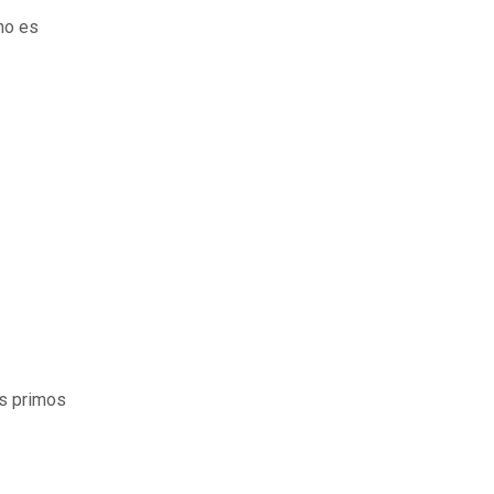
no es
us primos