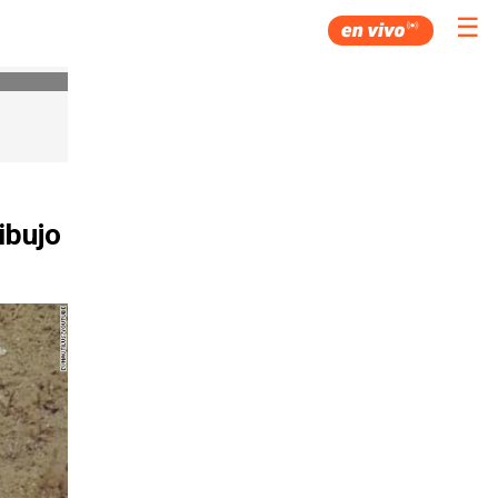
☰
ibujo