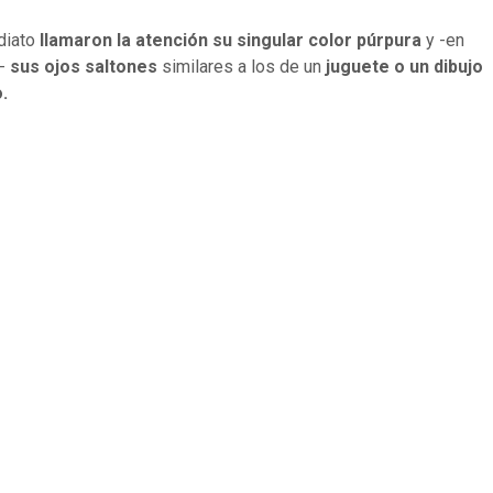
diato
llamaron la atención su singular color púrpura
y -en
l-
sus ojos saltones
similares a los de un
juguete o un dibujo
.