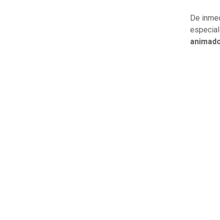
De inme
especia
animado