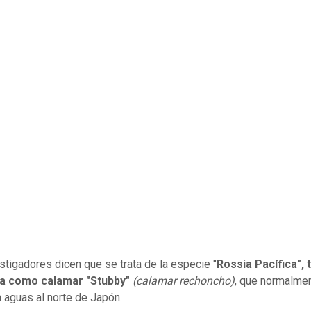
stigadores dicen que se trata de la especie
"
Rossia Pacífica"
,
da como
calamar
"Stubby"
(calamar rechoncho)
, que normalme
n aguas al norte de Japón.