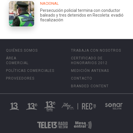
NACIONAL
Persecución policial termina con conductor
baleado y tres detenidos en Recoleta: evadió
fiscalización
QUIÉNES SOMOS
TRABAJA CON NOSOTROS
ÁREA
CERTIFICADO DE
COMERCIAL
HONORARIOS 2012
POLÍTICAS COMERCIALES
MEDICIÓN ANTENAS
PROVEEDORES
CONTACTO
BRANDED CONTENT