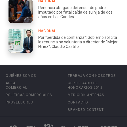
NACIONAL
Renuncia abogado defensor de padre
imputado por fatal caída de su hija de dos
años en Las Condes
NACIONAL
Por "pérdida de confianza": Gobierno solicita
la renuncia no voluntaria a director de "Mejor
Niñez", Claudio Castillo
QUIÉNES SOMOS
TRABAJA CON NOSOTROS
ÁREA
CERTIFICADO DE
COMERCIAL
HONORARIOS 2012
POLÍTICAS COMERCIALES
MEDICIÓN ANTENAS
PROVEEDORES
CONTACTO
BRANDED CONTENT