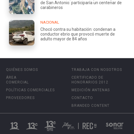
de San Antonio: participaría un centenar de
carabineros
NACIONAL
Chocó contra su habitación: condenan a
conductor ebrio que provocó muerte de
adulto mayor de 84 años
QUIÉNES SOMOS
TRABAJA CON NOSOTROS
ÁREA
CERTIFICADO DE
COMERCIAL
HONORARIOS 2012
POLÍTICAS COMERCIALES
MEDICIÓN ANTENAS
PROVEEDORES
CONTACTO
BRANDED CONTENT