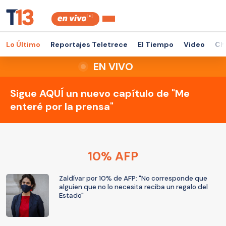
Lo Último
Reportajes Teletrece
El Tiempo
Video
Ch
EN VIVO
Sigue AQUÍ un nuevo capítulo de "Me
enteré por la prensa"
10% AFP
Zaldívar por 10% de AFP: "No corresponde que
alguien que no lo necesita reciba un regalo del
Estado"