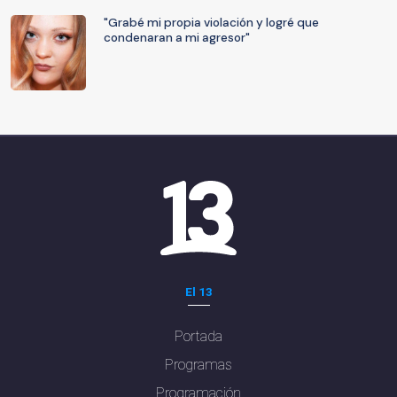
"Grabé mi propia violación y logré que
condenaran a mi agresor"
El 13
Portada
Programas
Programación