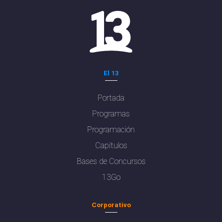
El 13
Portada
Programas
Programación
Capítulos
Bases de Concursos
13Go
Corporativo