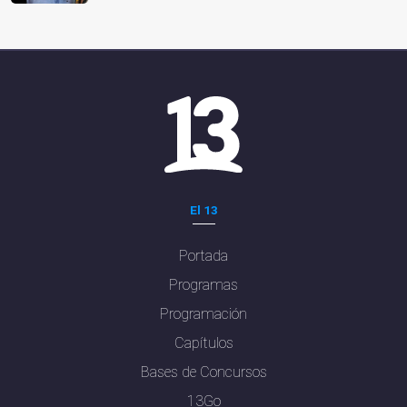
El 13
Portada
Programas
Programación
Capítulos
Bases de Concursos
13Go