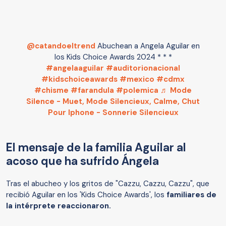
@catandoeltrend
Abuchean a Angela Aguilar en
los Kids Choice Awards 2024 * * *
#angelaaguilar
#auditorionacional
#kidschoiceawards
#mexico
#cdmx
#chisme
#farandula
#polemica
♬ Mode
Silence - Muet, Mode Silencieux, Calme, Chut
Pour Iphone - Sonnerie Silencieux
El mensaje de la familia Aguilar al
acoso que ha sufrido Ángela
Tras el abucheo y los gritos de "Cazzu, Cazzu, Cazzu", que
recibió Aguilar en los 'Kids Choice Awards', los
familiares de
la intérprete reaccionaron.