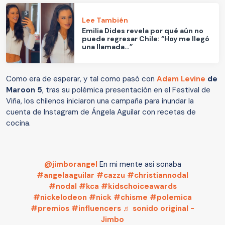
Lee También
Emilia Dides revela por qué aún no
puede regresar Chile: “Hoy me llegó
una llamada…”
Como era de esperar, y tal como pasó con
Adam Levine
de
Maroon 5
, tras su polémica presentación en el Festival de
Viña, los chilenos iniciaron una campaña para inundar la
cuenta de Instagram de Ángela Aguilar con recetas de
cocina.
@jimborangel
En mi mente asi sonaba
#angelaaguilar
#cazzu
#christiannodal
#nodal
#kca
#kidschoiceawards
#nickelodeon
#nick
#chisme
#polemica
#premios
#influencers
♬ sonido original -
Jimbo