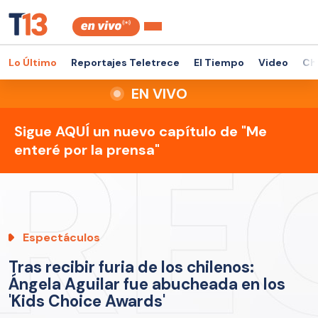
Lo Último
Reportajes Teletrece
El Tiempo
Video
Ch
EN VIVO
Sigue AQUÍ un nuevo capítulo de "Me
enteré por la prensa"
Espectáculos
Tras recibir furia de los chilenos:
Ángela Aguilar fue abucheada en los
'Kids Choice Awards'