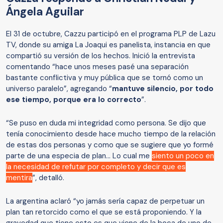
Ángela Aguilar
El 31 de octubre, Cazzu participó en el programa PLP de Lazu
TV, donde su amiga La Joaqui es panelista, instancia en que
compartió su versión de los hechos. Inició la entrevista
comentando “hace unos meses pasé una separación
bastante conflictiva y muy pública que se tornó como un
universo paralelo”, agregando “
mantuve silencio, por todo
ese tiempo, porque era lo correcto
”.
“Se puso en duda mi integridad como persona. Se dijo que
tenía conocimiento desde hace mucho tiempo de la relación
de estas dos personas y como que se sugiere que yo formé
parte de una especia de plan… Lo cual me
siento un poco en
la necesidad de refutar por completo y decir que es
mentira
”, detalló.
La argentina aclaró “yo jamás sería capaz de perpetuar un
plan tan retorcido como el que se está proponiendo. Y la