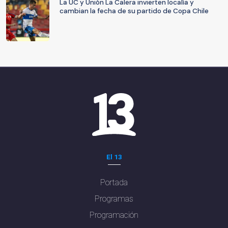
La UC y Unión La Calera invierten localía y
cambian la fecha de su partido de Copa Chile
El 13
Portada
Programas
Programación