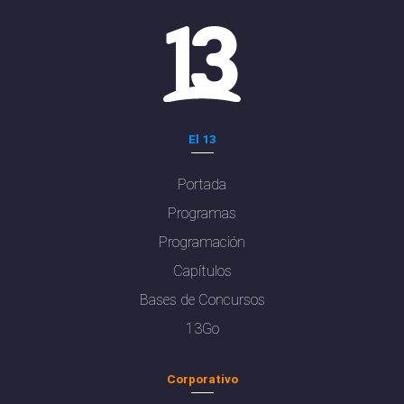
El 13
Portada
Programas
Programación
Capítulos
Bases de Concursos
13Go
Corporativo