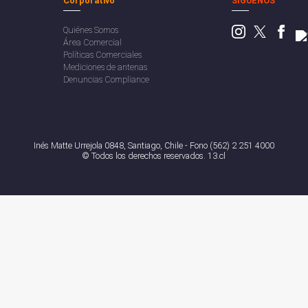
Corporativo
SÍGUENOS
Quiénes Somos
Área Comercial
Políticas Comerciales
Mediciones de antenas
Denuncias Compliance
Inés Matte Urrejola 0848, Santiago, Chile - Fono (562) 2 251 4000
© Todos los derechos reservados. 13.cl