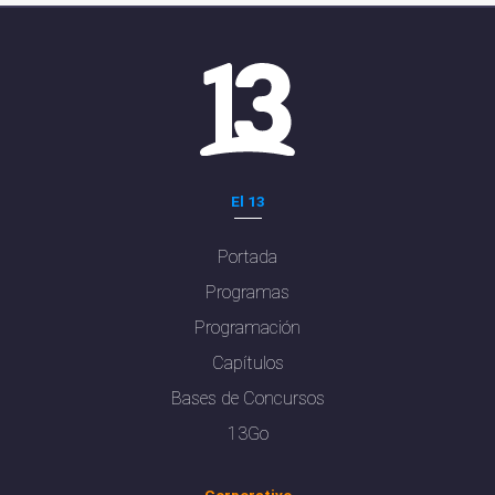
El 13
Portada
Programas
Programación
Capítulos
Bases de Concursos
13Go
Corporativo