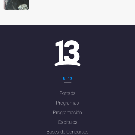
El 13
Portada
Programas
Programación
Capítulos
Bases de Concursos