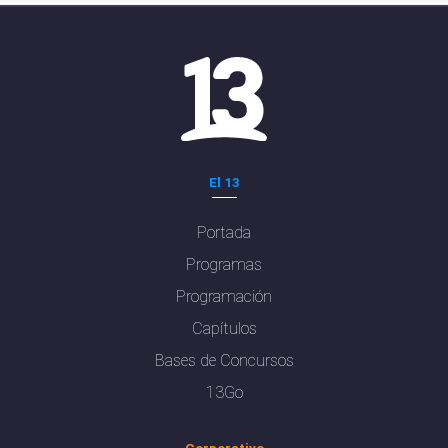
El 13
Portada
Programas
Programación
Capítulos
Bases de Concursos
13Go
Corporativo