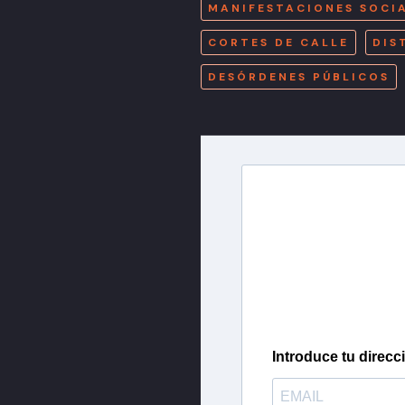
MANIFESTACIONES SOCI
CORTES DE CALLE
DIS
DESÓRDENES PÚBLICOS
Newslette
Inscríbete en nuestra 
más importantes del 
Introduce tu direcc