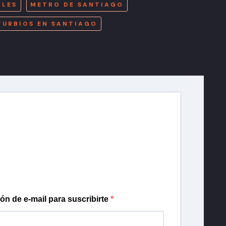
ALES
METRO DE SANTIAGO
TURBIOS EN SANTIAGO
r T13
lista de correo para recibir gratis las noticias
día, con la confianza de Teletrece.
ión de e-mail para suscribirte