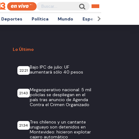
Deportes
Política
Mundo
Espectáculos
Empren
Lo Último
Bajo IPC de julio: UF
22:21
aumentará sólo 40 pesos
Megaoperativo nacional: 5 mil
21:43
policías se despliegan en el
país tras anuncio de Agenda
Contra el Crimen Organizado
Tres chilenos y un cantante
21:34
uruguayo son detenidos en
Montevideo: hicieron explotar
cajero automático