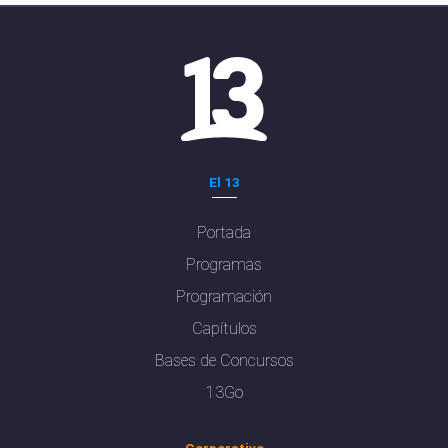
El 13
Portada
Programas
Programación
Capítulos
Bases de Concursos
13Go
Corporativo