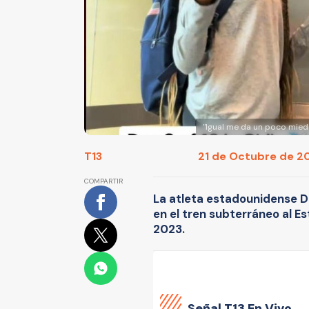
"Igual me da un poco mied
T13
21 de Octubre de 202
COMPARTIR
La atleta estadounidense De
en el tren subterráneo al E
2023.
Señal
T13 En Vivo