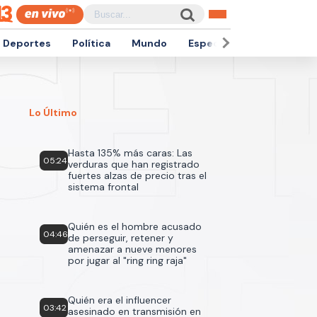
Deportes
Política
Mundo
Espectáculos
Empren
Lo Último
Hasta 135% más caras: Las
05:24
verduras que han registrado
fuertes alzas de precio tras el
sistema frontal
Quién es el hombre acusado
04:46
de perseguir, retener y
amenazar a nueve menores
por jugar al "ring ring raja"
Quién era el influencer
03:42
asesinado en transmisión en