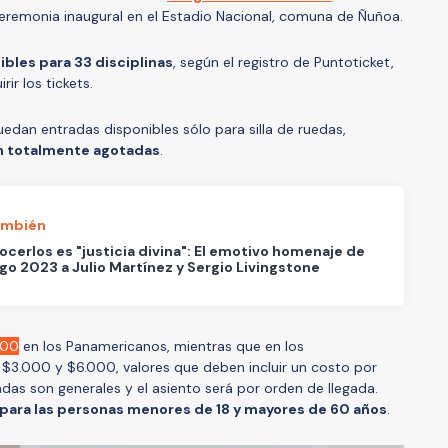
eremonia inaugural en el Estadio Nacional, comuna de Ñuñoa.
bles para 33 disciplinas
, según el registro de Puntoticket,
rir los tickets.
dan entradas disponibles sólo para silla de ruedas,
án totalmente agotadas
.
ambién
cerlos es "justicia divina": El emotivo homenaje de
go 2023 a Julio Martínez y Sergio Livingstone
000
en los Panamericanos, mientras que en los
$3.000 y $6.000, valores que deben incluir un costo por
adas son generales y el asiento será por orden de llegada.
 para las personas menores de 18 y mayores de 60 años
.