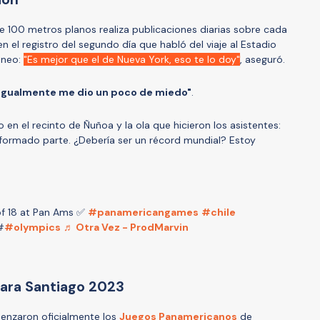
de 100 metros planos realiza publicaciones diarias sobre cada
n el registro del segundo día que habló del viaje al Estadio
áneo:
"Es mejor que el de Nueva York, eso te lo doy"
, aseguró.
 igualmente me dio un poco de miedo"
.
en el recinto de Ñuñoa y la ola que hicieron los asistentes:
e formado parte. ¿Debería ser un récord mundial? Estoy
f 18 at Pan Ams ✅
#panamericangames
#chile
#
#olympics
♬ Otra Vez - ProdMarvin
ara Santiago 2023
nzaron oficialmente los
Juegos Panamericanos
de