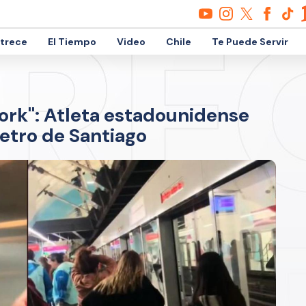
etrece
El Tiempo
Video
Chile
Te Puede Servir
ork": Atleta estadounidense
Metro de Santiago