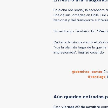
En dicha red social, la corredora 
una de sus jornadas en Chile. Fue e
Nacional y del transporte subterr
Sin embargo, también dijo:
"Pero
Carter además destactó el público 
"Fue la ola más larga de la que h
impresionada“, finalizó diciendo.
@demitra_carter
2 o
#santiago
Aún quedan entradas p
Este
viernes 20 de octubre
come