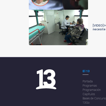
[VIDEO] H
necesite
El 13
Portada
Programas
Programación
Capítulos
Bases de Concurs
13Go