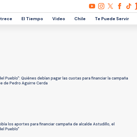
etrece
El Tiempo
Video
Chile
Te Puede Servir
el Pueblo": Quiénes debían pagar las cuotas para financiar la campaña
lde de Pedro Aguirre Cerda
ibía los aportes para financiar campaña de alcalde Astudillo, el
del Pueblo"