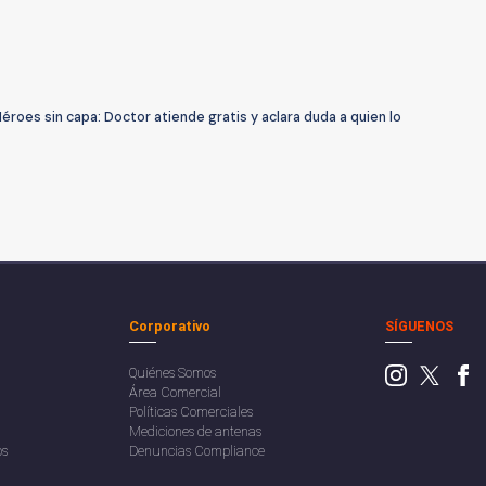
éroes sin capa: Doctor atiende gratis y aclara duda a quien lo
Corporativo
SÍGUENOS
Quiénes Somos
Área Comercial
Políticas Comerciales
Mediciones de antenas
os
Denuncias Compliance