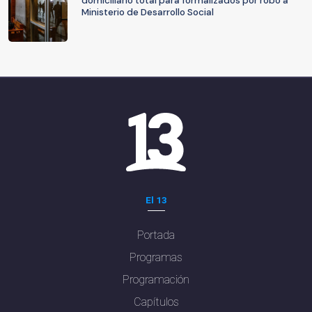
domiciliario total para formalizados por robo a
Ministerio de Desarrollo Social
El 13
Portada
Programas
Programación
Capítulos