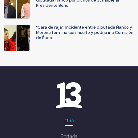
diputada Ñanco por dichos de Schalper al
Presidente Boric
“Cara de raja”: Incidente entre diputada Ñanco y
Moreira termina con insulto y podría ir a Comisión
de Ética
El 13
Portada