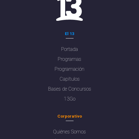
El 13
Portada
Programas
Programación
Capítulos
Bases de Concursos
13Go
Corporativo
Quiénes Somos