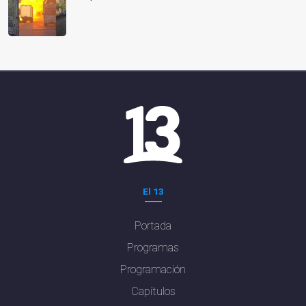
El 13
Portada
Programas
Programación
Capítulos