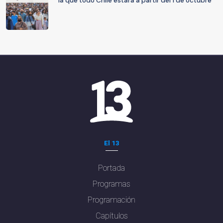
la que todo Chile estará a partir del 1 de octubre
El 13
Portada
Programas
Programación
Capítulos