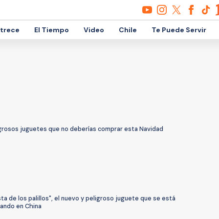
etrece
El Tiempo
Video
Chile
Te Puede Servir
igrosos juguetes que no deberías comprar esta Navidad
sta de los palillos", el nuevo y peligroso juguete que se está
zando en China