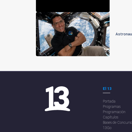
Astronau
El 13
Portada
Programas
Programación
Capítulos
Bases de Concurs
13Go