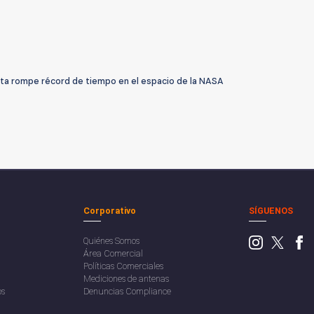
ta rompe récord de tiempo en el espacio de la NASA
Corporativo
SÍGUENOS
Quiénes Somos
Área Comercial
Políticas Comerciales
Mediciones de antenas
os
Denuncias Compliance