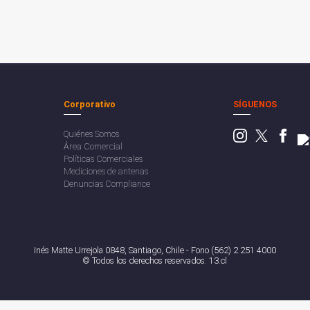
Corporativo
SÍGUENOS
Quiénes Somos
Área Comercial
Políticas Comerciales
Mediciones de antenas
Denuncias Compliance
Inés Matte Urrejola 0848, Santiago, Chile - Fono (562) 2 251 4000
© Todos los derechos reservados. 13.cl