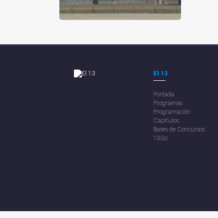
El 13
Portada
Programas
Programación
Capítulos
Bases de Concursos
13Go