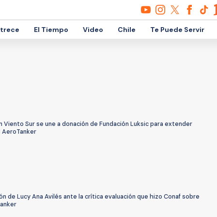
etrece
El Tiempo
Video
Chile
Te Puede Servir
n Viento Sur se une a donación de Fundación Luksic para extender
l AeroTanker
ón de Lucy Ana Avilés ante la crítica evaluación que hizo Conaf sobre
tanker