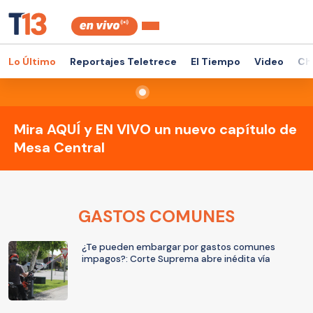
Lo Último
Reportajes Teletrece
El Tiempo
Video
Ch
Mira AQUÍ y EN VIVO un nuevo capítulo de
Mesa Central
GASTOS COMUNES
¿Te pueden embargar por gastos comunes
impagos?: Corte Suprema abre inédita vía