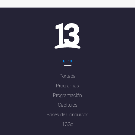
El 13
Portada
Programas
Programación
Capítulos
Bases de Concursos
13Go