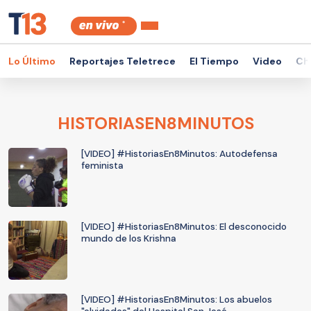
Lo Último
Reportajes Teletrece
El Tiempo
Video
Ch
HISTORIASEN8MINUTOS
[VIDEO] #HistoriasEn8Minutos: Autodefensa
feminista
[VIDEO] #HistoriasEn8Minutos: El desconocido
mundo de los Krishna
[VIDEO] #HistoriasEn8Minutos: Los abuelos