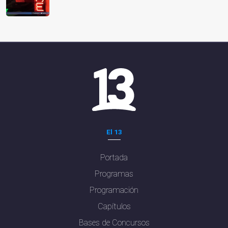
El 13
Portada
Programas
Programación
Capítulos
Bases de Concursos