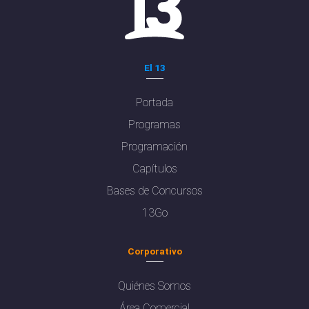
El 13
Portada
Programas
Programación
Capítulos
Bases de Concursos
13Go
Corporativo
Quiénes Somos
Área Comercial