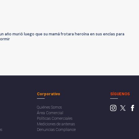
un año murió luego que su mamá frotara heroína en sus encías para
dormir
Corporativo
SÍGUENOS
Quiénes Somos
Área Comercial
Políticas Comerciales
Mediciones de antenas
os
Denuncias Compliance