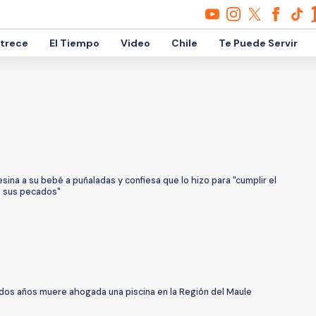
etrece
El Tiempo
Video
Chile
Te Puede Servir
sina a su bebé a puñaladas y confiesa que lo hizo para "cumplir el
e sus pecados"
dos años muere ahogada una piscina en la Región del Maule