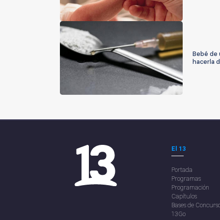
Bebé de 
hacerla 
El 13
Portada
Programas
Programación
Capítulos
Bases de Concurs
13Go