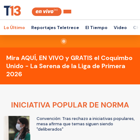
Lo Último
Reportajes Teletrece
El Tiempo
Video
Ch
Mira AQUÍ, EN VIVO y GRATIS el Coquimbo
Unido - La Serena de la Liga de Primera
2026
INICIATIVA POPULAR DE NORMA
Convención: Tras rechazo a iniciativas populares,
mesa afirma que temas siguen siendo
"deliberados"