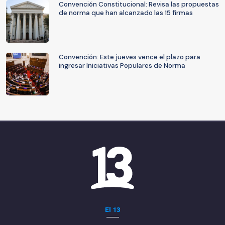
Convención Constitucional: Revisa las propuestas
de norma que han alcanzado las 15 firmas
Convención: Este jueves vence el plazo para
ingresar Iniciativas Populares de Norma
El 13