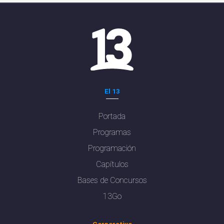
El 13
Portada
Programas
Programación
Capítulos
Bases de Concursos
13Go
Corporativo